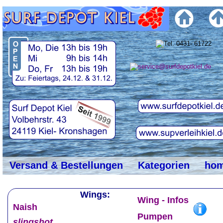
top
#
Versand & Bestellungen
Kategorien
ho
                           Wings:
Wing - Infos
Naish
Pumpen
slingshot