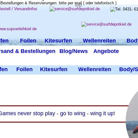
top
fen
Foilen
Kitesurfen
Wellenreiten
Bod
rsand & Bestellungen
Blog/News
Angebote
fen
Foilen
Kitesurfen
Wellenreiten
Body/S
Games never stop play - go to wing - wing it up!