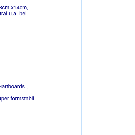
3cm x14cm, 
al u.a. bei 
artboards , 
per formstabil, 