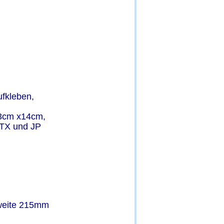
fkleben,  
3cm x14cm, 
STX und JP 
weite 215mm 