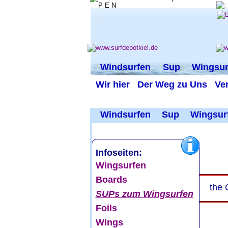
.
.
.
Windsurfen
Sup
Wingsur
Wir hier
Der Weg zu Uns
Ve
  Windsurfen
    Sup
  Wingsur
Infoseiten: 
Wingsurfen
Boards 
the 
SUPs zum Wingsurfen
Foils
Wings