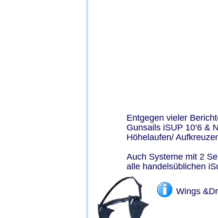
Es ist angerichet…..
Entgegen vieler Bericht
Gunsails iSUP 10‘6 & 
Höhelaufen/ Aufkreuzen 
Auch Systeme mit 2 Sei
alle handelsüblichen iS
Wings &Dri