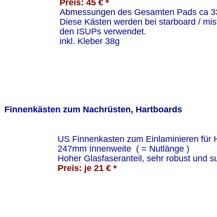
Preis: 45 € *
Abmessungen des Gesamten Pads ca 3
Diese Kästen werden bei starboard / mistr
den ISUPs verwendet.
inkl. Kleber 38g
Finnenkästen zum Nachrüsten, Hartboards
US Finnenkasten zum Einlaminieren für H
247mm Innenweite  ( = Nutlänge )
Hoher Glasfaseranteil, sehr robust und su
Preis: je 21 € *