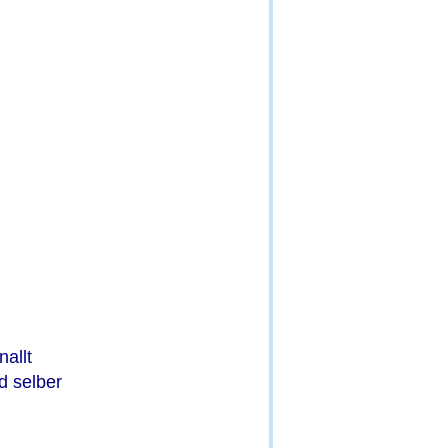
allt
d selber